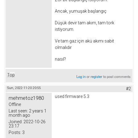
Ancak, yumuşak başlangıç
Düşük devir tam akım, tam tork
istiyorum.
Ve tam gaz için akü akımı sabit
olmalıdır
nasıl?
Top
Log in
or
register
to post comments
Sun, 2022-11-20 20:55
#2
used firmware 5.3
mehmetoz1980
Offline
Last seen:
2 years 1
month ago
Joined:
2022-10-26
23:17
Posts:
3