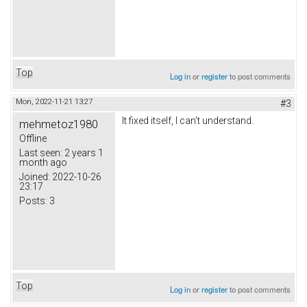
Top
Log in
or
register
to post comments
Mon, 2022-11-21 13:27
#3
It fixed itself, I can't understand.
mehmetoz1980
Offline
Last seen:
2 years 1
month ago
Joined:
2022-10-26
23:17
Posts:
3
Top
Log in
or
register
to post comments