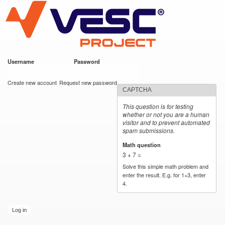
VESC Project
Skip to
main
content
Username
*
Password
*
User login
Create new account
Request new password
CAPTCHA
This question is for testing
whether or not you are a human
visitor and to prevent automated
spam submissions.
Math question
*
3 + 7 =
Solve this simple math problem and
enter the result. E.g. for 1+3, enter
4.