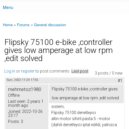
Menu
Main menu
Home
»
Forums
»
General discussion
You are here
Flipsky 75100 e-bike ,controller
gives low amperage at low rpm
,edit solved
Log in
or
register
to post comments
Last post
3 posts / 0 new
Sun, 2022-11-20 17:55
#1
mehmetoz1980
Flipsky 75100 e-bike ,controller gives
Offline
low amperage at low rpm ,edit solved
Last seen:
2 years 1
month ago
sistem;
Joined:
2022-10-26
Flipsky 75100 denetleyici
23:17
altın motor sihirli pasta 5 - motor
Posts:
3
(dahili denetleyici iptal edildi, yalnızca