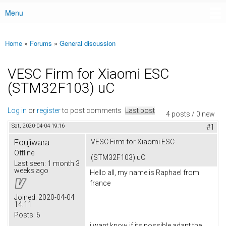
Menu
Main menu
Home
»
Forums
»
General discussion
You are here
VESC Firm for Xiaomi ESC
(STM32F103) uC
Log in
or
register
to post comments
Last post
4 posts / 0 new
Sat, 2020-04-04 19:16
#1
Foujiwara
VESC Firm for Xiaomi ESC
Offline
(STM32F103) uC
Last seen:
1 month 3
weeks ago
Hello all, my name is Raphael from
france
Joined:
2020-04-04
14:11
Posts:
6
i want know if its possible adapt the