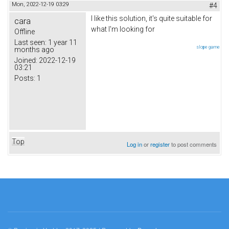
Mon, 2022-12-19 03:29
#4
I like this solution, it's quite suitable for
cara
what I'm looking for
Offline
Last seen:
1 year 11
slope game
months ago
Joined:
2022-12-19
03:21
Posts:
1
Top
Log in
or
register
to post comments