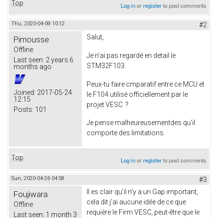
Top
Log in
or
register
to post comments
Thu, 2020-04-09 10:12
#2
Salut,
Pimousse
Offline
Je n'ai pas regardé en detail le
Last seen:
2 years 6
STM32F103.
months ago
Peux-tu faire cmparatif entre ce MCU et
Joined:
2017-05-24
le F104 utilisé officiellement par le
12:15
projet VESC ?
Posts:
101
Je pense malheureusementdes qu'il
comporte des limitations.
Top
Log in
or
register
to post comments
Sun, 2020-04-26 04:58
#3
Il es clair qu'il n'y a un Gap important,
Foujiwara
cela dit j'ai aucune idée de ce que
Offline
requière le Firm VESC, peut-être que le
Last seen:
1 month 3