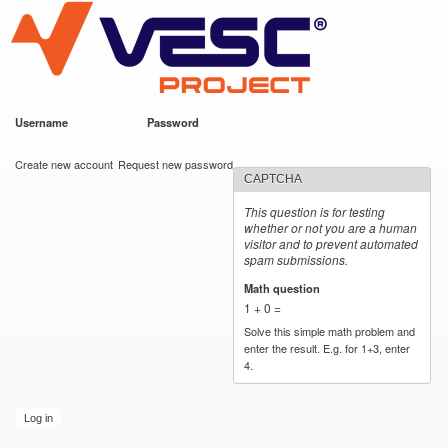
VESC Project
Skip to
main
content
Username
*
Password
*
User login
Create new account
Request new password
CAPTCHA
This question is for testing
whether or not you are a human
visitor and to prevent automated
spam submissions.
Math question
*
1 + 0 =
Solve this simple math problem and
enter the result. E.g. for 1+3, enter
4.